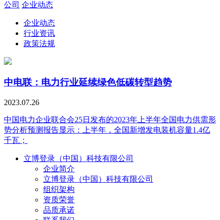
公司
企业动态
企业动态
行业资讯
政策法规
中电联：电力行业延续绿色低碳转型趋势
2023.07.26
中国电力企业联合会25日发布的2023年上半年全国电力供需形
势分析预测报告显示：上半年，全国新增发电装机容量1.4亿
千瓦；
立博登录（中国）科技有限公司
企业简介
立博登录（中国）科技有限公司
组织架构
资质荣誉
品质承诺