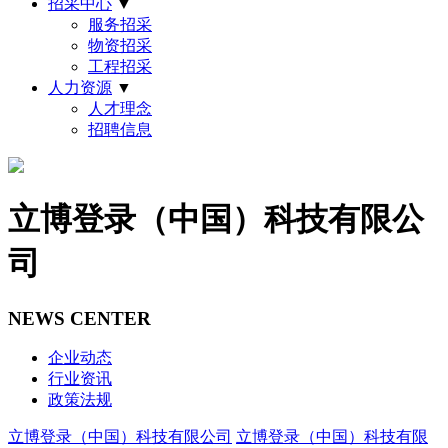
招采中心
▼
服务招采
物资招采
工程招采
人力资源
▼
人才理念
招聘信息
立博登录（中国）科技有限公
司
NEWS CENTER
企业动态
行业资讯
政策法规
立博登录（中国）科技有限公司
立博登录（中国）科技有限