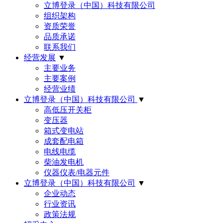
立博登录（中国）科技有限公司
组织架构
资质荣誉
品质承诺
联系我们
经营发展
▼
主要业务
主要案例
经营业绩
立博登录（中国）科技有限公司
▼
高低压开关柜
变压器
箱式变电站
成套配电箱
电线电缆
柴油发电机
仪器仪表/电器元件
立博登录（中国）科技有限公司
▼
企业动态
行业资讯
政策法规