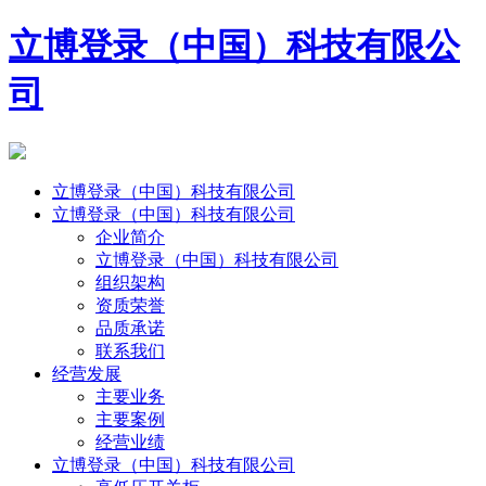
立博登录（中国）科技有限公
司
立博登录（中国）科技有限公司
立博登录（中国）科技有限公司
企业简介
立博登录（中国）科技有限公司
组织架构
资质荣誉
品质承诺
联系我们
经营发展
主要业务
主要案例
经营业绩
立博登录（中国）科技有限公司