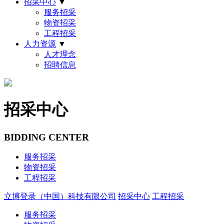
招采中心
▼
服务招采
物资招采
工程招采
人力资源
▼
人才理念
招聘信息
招采中心
BIDDING CENTER
服务招采
物资招采
工程招采
立博登录（中国）科技有限公司
招采中心
工程招采
服务招采